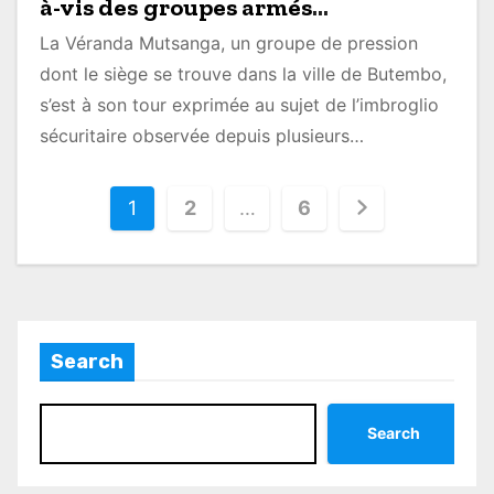
à-vis des groupes armés
(communiqué)
La Véranda Mutsanga, un groupe de pression
dont le siège se trouve dans la ville de Butembo,
s’est à son tour exprimée au sujet de l’imbroglio
sécuritaire observée depuis plusieurs…
P
1
2
…
6
o
s
t
Search
s
p
Search
a