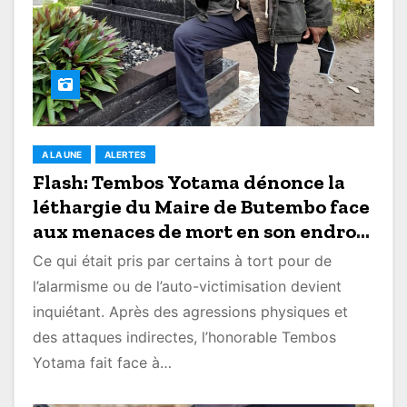
A LA UNE
ALERTES
Flash: Tembos Yotama dénonce la
léthargie du Maire de Butembo face
aux menaces de mort en son endroit
et crie au secours
Ce qui était pris par certains à tort pour de
l’alarmisme ou de l’auto-victimisation devient
inquiétant. Après des agressions physiques et
des attaques indirectes, l’honorable Tembos
Yotama fait face à…