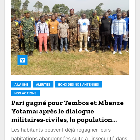
A LA UNE
ALERTES
ECHO DES NOS ANTENNES
NOS ACTIONS
Pari gagné pour Tembos et Mbenze
Yotama: après le dialogue
militaires-civiles, la population
retourne dans ses habitations
Les habitants peuvent déjà regagner leurs
abandonnées
habitations abandonnées suite à l’insécurité dans