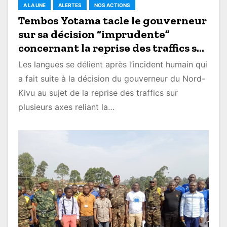
A LA UNE
ALERTES
NOS ACTIONS
Tembos Yotama tacle le gouverneur
sur sa décision “imprudente”
concernant la reprise des traffics sur
la route Goma
Les langues se délient après l’incident humain qui
a fait suite à la décision du gouverneur du Nord-
Kivu au sujet de la reprise des traffics sur
plusieurs axes reliant la…