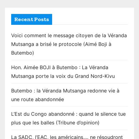
g
i
Recent Posts
n
Voici comment le message citoyen de la Véranda
a
Mutsanga a brisé le protocole (Aimé Boji à
Butembo)
t
i
Hon. Aimée BOJI à Butembo : La Véranda
Mutsanga porte la voix du Grand Nord-Kivu
o
n
Butembo : la Véranda Mutsanga redonne vie à
une route abandonnée
L’Est du Congo abandonné : quand le silence tue
plus que les balles (Tribune d’opinion)
La SADC, l’EAC, les américains,… ne résoudront