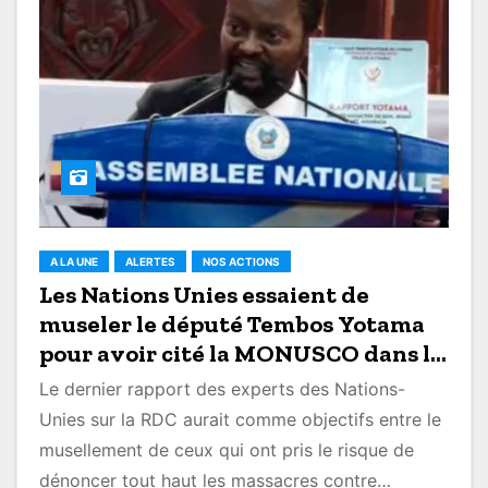
A LA UNE
ALERTES
NOS ACTIONS
Les Nations Unies essaient de
museler le député Tembos Yotama
pour avoir cité la MONUSCO dans le
dossier des tueries
Le dernier rapport des experts des Nations-
Unies sur la RDC aurait comme objectifs entre le
musellement de ceux qui ont pris le risque de
dénoncer tout haut les massacres contre…