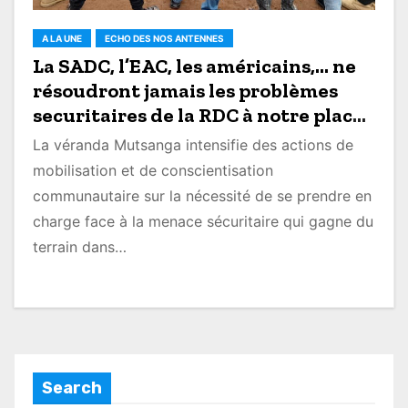
A LA UNE
ECHO DES NOS ANTENNES
La SADC, l’EAC, les américains,… ne
résoudront jamais les problèmes
securitaires de la RDC à notre place,
mobilisons-nous maintenant
La véranda Mutsanga intensifie des actions de
(Véranda Mutsanga/Kyondo)
mobilisation et de conscientisation
communautaire sur la nécessité de se prendre en
charge face à la menace sécuritaire qui gagne du
terrain dans…
Search