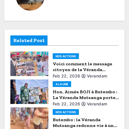
a
v
i
g
Related Post
a
NOS ACTIONS
t
Voici comment le message
citoyen de la Véranda
i
Mutsanga a brisé le
Feb 22, 2026
Verandam
protocole (Aimé Boji à
o
A LA UNE
Butembo)
Hon. Aimée BOJI à Butembo :
n
La Véranda Mutsanga porte
la voix du Grand Nord-Kivu
Feb 22, 2026
Verandam
NOS ACTIONS
Butembo : la Véranda
Mutsanga redonne vie à une