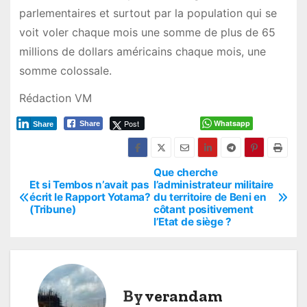
parlementaires et surtout par la population qui se
voit voler chaque mois une somme de plus de 65
millions de dollars américains chaque mois, une
somme colossale.
Rédaction VM
Post
Whatsapp
Share
Share
Que cherche
P
Et si Tembos n’avait pas
l’administrateur militaire
écrit le Rapport Yotama?
du territoire de Beni en
o
(Tribune)
côtant positivement
l’Etat de siège ?
s
t
n
By
verandam