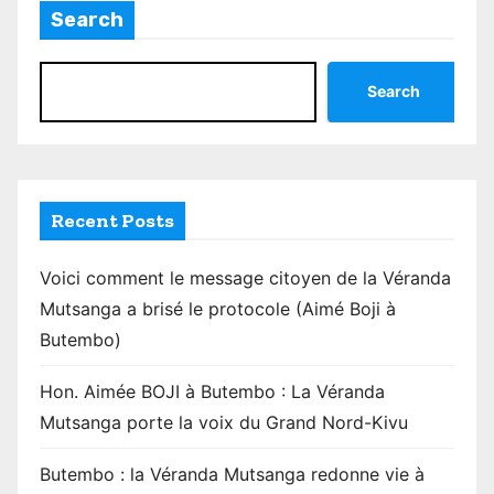
Search
s
p
Search
a
g
i
Recent Posts
n
Voici comment le message citoyen de la Véranda
a
Mutsanga a brisé le protocole (Aimé Boji à
Butembo)
t
i
Hon. Aimée BOJI à Butembo : La Véranda
Mutsanga porte la voix du Grand Nord-Kivu
o
n
Butembo : la Véranda Mutsanga redonne vie à