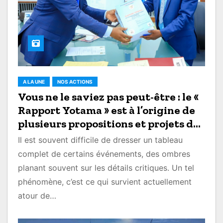
A LA UNE
NOS ACTIONS
Vous ne le saviez pas peut-être : le «
Rapport Yotama » est à l’origine de
plusieurs propositions et projets de
loi en RDC (blog)
Il est souvent difficile de dresser un tableau
complet de certains événements, des ombres
planant souvent sur les détails critiques. Un tel
phénomène, c’est ce qui survient actuellement
atour de…