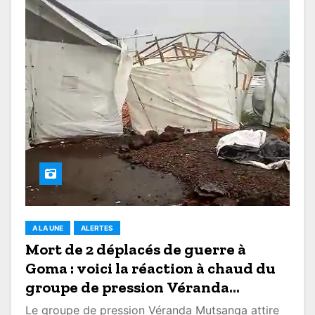
A LA UNE
ALERTES
Mort de 2 déplacés de guerre à
Goma : voici la réaction à chaud du
groupe de pression Véranda
Mutsanga (Images)
Le groupe de pression Véranda Mutsanga attire