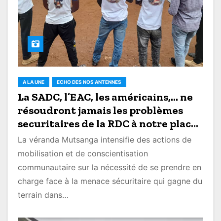
A LA UNE
ECHO DES NOS ANTENNES
La SADC, l’EAC, les américains,… ne
résoudront jamais les problèmes
securitaires de la RDC à notre place,
mobilisons-nous maintenant
La véranda Mutsanga intensifie des actions de
(Véranda Mutsanga/Kyondo)
mobilisation et de conscientisation
communautaire sur la nécessité de se prendre en
charge face à la menace sécuritaire qui gagne du
terrain dans…