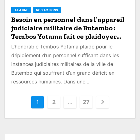
A LA UNE
NOS ACTIONS
Besoin en personnel dans l’appareil
judiciaire militaire de Butembo :
Tembos Yotama fait ce plaidoyer
auprès des décideurs
L’honorable Tembos Yotama plaide pour le
déploiement d’un personnel suffisant dans les
instances judiciaires militaires de la ville de
Butembo qui souffrent d’un grand déficit en
ressources humaines. Dans une…
P
1
2
…
27
o
s
t