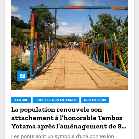
A LA UNE
ECHO DES NOS ANTENNES
NOS ACTIONS
La population renouvele son
attachement à l’honorable Tembos
Yotama après l’aménagement de 8
ponts “indispensables” à Butembo
Les ponts sont un symbole d’une connexion