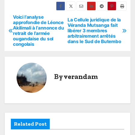
Voici l’analyse
P
La Cellule juridique de la
approfondie de Léonce
Véranda Mutsanga fait
Akilimali à l’annonce du
o
libérer 3 membres
retrait de l’armée
arbitrairement arrêtés
ougandaise du sol
s
dans le Sud de Butembo
congolais
t
n
By
verandam
a
v
i
g
Related Post
a