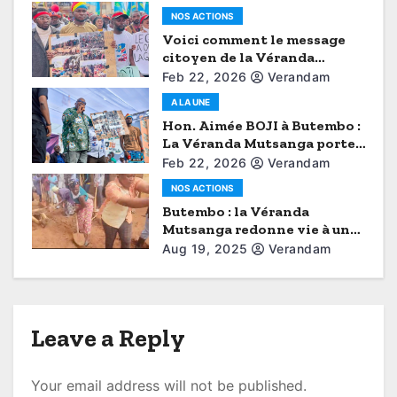
t
NOS ACTIONS
Voici comment le message
i
citoyen de la Véranda
Mutsanga a brisé le
Feb 22, 2026
Verandam
o
protocole (Aimé Boji à
A LA UNE
Butembo)
n
Hon. Aimée BOJI à Butembo :
La Véranda Mutsanga porte
la voix du Grand Nord-Kivu
Feb 22, 2026
Verandam
NOS ACTIONS
Butembo : la Véranda
Mutsanga redonne vie à une
route abandonnée
Aug 19, 2025
Verandam
Leave a Reply
Your email address will not be published.