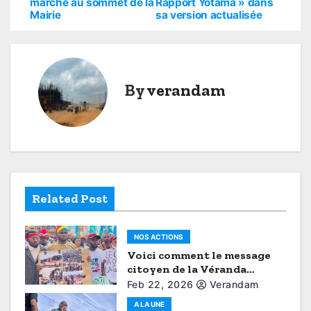
o
marche au sommet de la
Rapport Yotama » dans
Mairie
sa version actualisée
s
t
n
By
verandam
a
v
i
g
Related Post
a
NOS ACTIONS
t
Voici comment le message
citoyen de la Véranda
i
Mutsanga a brisé le
Feb 22, 2026
Verandam
protocole (Aimé Boji à
o
A LA UNE
Butembo)