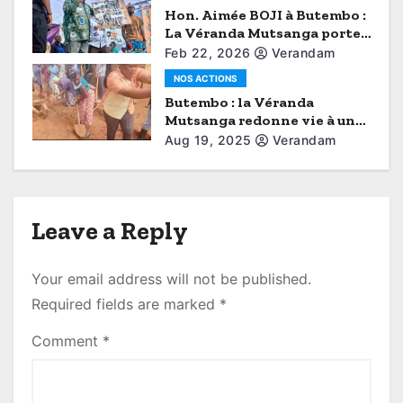
Hon. Aimée BOJI à Butembo :
n
La Véranda Mutsanga porte
la voix du Grand Nord-Kivu
Feb 22, 2026
Verandam
NOS ACTIONS
Butembo : la Véranda
Mutsanga redonne vie à une
route abandonnée
Aug 19, 2025
Verandam
Leave a Reply
Your email address will not be published.
Required fields are marked
*
Comment
*