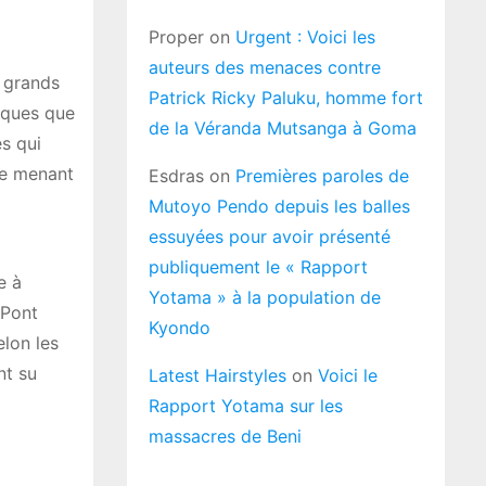
Proper
on
Urgent : Voici les
auteurs des menaces contre
s grands
Patrick Ricky Paluku, homme fort
viques que
de la Véranda Mutsanga à Goma
s qui
te menant
Esdras
on
Premières paroles de
Mutoyo Pendo depuis les balles
essuyées pour avoir présenté
publiquement le « Rapport
e à
Yotama » à la population de
 Pont
Kyondo
elon les
nt su
Latest Hairstyles
on
Voici le
Rapport Yotama sur les
massacres de Beni