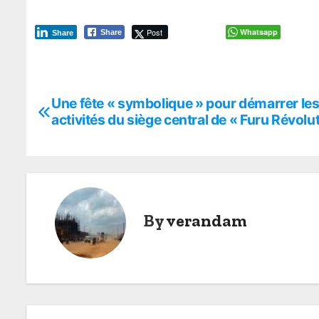
Post
Whatsapp
Share
Share
P
Une fête « symbolique » pour démarrer le
o
activités du siège central de « Furu Révolu
s
t
n
By
verandam
a
v
i