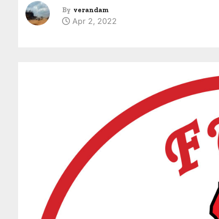
By
verandam
Apr 2, 2022