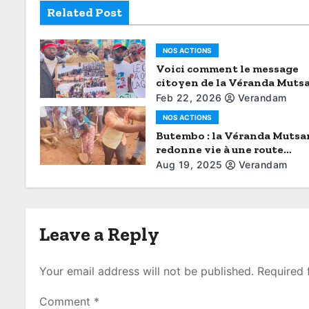
g
Related Post
a
t
NOS ACTIONS
Voici comment le message
i
citoyen de la Véranda Muts
brisé le protocole (Aimé Boji
Feb 22, 2026
Verandam
o
Butembo)
NOS ACTIONS
n
Butembo : la Véranda Muts
redonne vie à une route
abandonnée
Aug 19, 2025
Verandam
Leave a Reply
Your email address will not be published.
Required 
Comment
*