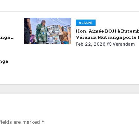
A LA UNE
Hon. Aimée BOJI à Butemb
anga a
Véranda Mutsanga porte l
 à
du Grand Nord-Kivu
Feb 22, 2026
Verandam
anga
fields are marked
*