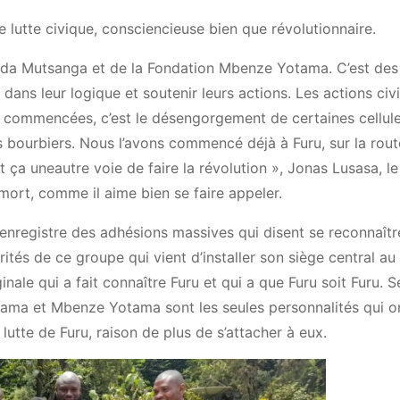
e lutte civique, consciencieuse bien que révolutionnaire.
randa Mutsanga et de la Fondation Mbenze Yotama. C’est de
ans leur logique et soutenir leurs actions. Les actions ci
 commencées, c’est le désengorgement de certaines cellule
ts bourbiers. Nous l’avons commencé déjà à Furu, sur la rou
 ça uneautre voie de faire la révolution », Jonas Lusasa, le
mort, comme il aime bien se faire appeler.
 enregistre des adhésions massives qui disent se reconnaîtr
orités de ce groupe qui vient d’installer son siège central au
nale qui a fait connaître Furu et qui a que Furu soit Furu. S
tama et Mbenze Yotama sont les seules personnalités qui o
 lutte de Furu, raison de plus de s’attacher à eux.