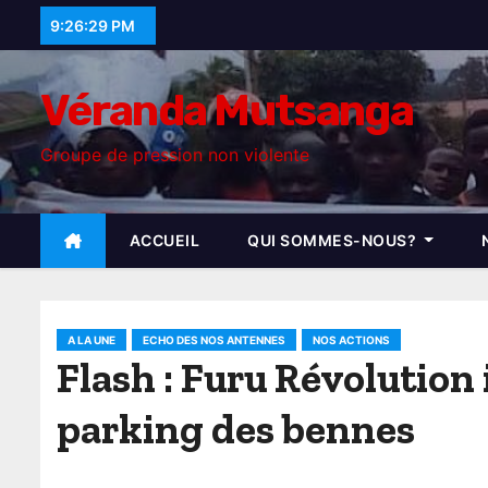
S
9:26:30 PM
k
i
Véranda Mutsanga
p
t
Groupe de pression non violente
o
c
o
ACCUEIL
QUI SOMMES-NOUS?
n
t
e
A LA UNE
ECHO DES NOS ANTENNES
NOS ACTIONS
n
Flash : Furu Révolution
t
parking des bennes