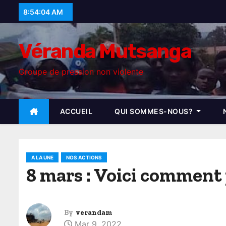
S
8:54:06 AM
k
i
Véranda Mutsanga
p
t
Groupe de pression non violente
o
c
o
ACCUEIL
QUI SOMMES-NOUS?
n
t
e
A LA UNE
NOS ACTIONS
n
8 mars : Voici comment
t
By
verandam
Mar 9, 2022