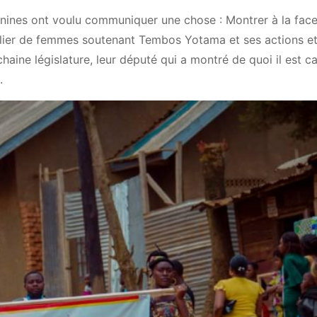
inines ont voulu communiquer une chose : Montrer à la fac
millier de femmes soutenant Tembos Yotama et ses actions et
haine législature, leur député qui a montré de quoi il est c
.