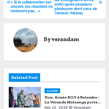
o
« Si la collaboration est
enfin après plusieurs
sincère, les résultats ne
plaidoyers dont ceux de
s
tarderont pas… »
Tembos Yotama
t
n
By
verandam
a
v
i
g
Related Post
a
t
A LA UNE
Hon. Aimée BOJI à Butembo :
i
La Véranda Mutsanga porte
la voix du Grand Nord-Kivu
Feb 22, 2026
Verandam