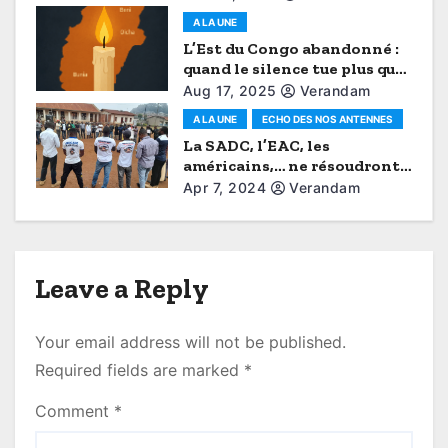
o
A LA UNE
n
L’Est du Congo abandonné :
quand le silence tue plus que
les balles (Tribune
Aug 17, 2025
Verandam
d’opinion)
A LA UNE
ECHO DES NOS ANTENNES
La SADC, l’EAC, les
américains,… ne résoudront
jamais les problèmes
Apr 7, 2024
Verandam
securitaires de la RDC à
notre place, mobilisons-
nous maintenant (Véranda
Mutsanga/Kyondo)
Leave a Reply
Your email address will not be published.
Required fields are marked
*
Comment
*