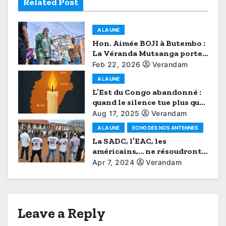
Related Post
a
t
A LA UNE
Hon. Aimée BOJI à Butembo :
i
La Véranda Mutsanga porte
la voix du Grand Nord-Kivu
Feb 22, 2026
Verandam
o
A LA UNE
n
L’Est du Congo abandonné :
quand le silence tue plus que
les balles (Tribune
Aug 17, 2025
Verandam
d’opinion)
A LA UNE
ECHO DES NOS ANTENNES
La SADC, l’EAC, les
américains,… ne résoudront
jamais les problèmes
Apr 7, 2024
Verandam
securitaires de la RDC à
notre place, mobilisons-
nous maintenant (Véranda
Mutsanga/Kyondo)
Leave a Reply