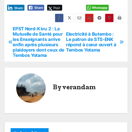
Post
Whatsapp
Share
Share
EPST Nord-Kivu 2 : La
P
Mutuelle de Santé pour
Electricité à Butembo :
les Enseignants arrive
Le patron de STS-ENK
o
enfin après plusieurs
répond à cœur ouvert à
plaidoyers dont ceux de
Tembos Yotama
s
Tembos Yotama
t
n
By
verandam
a
v
i
g