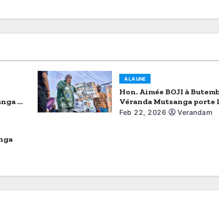
A LA UNE
Hon. Aimée BOJI à Butemb
anga a
Véranda Mutsanga porte l
 à
du Grand Nord-Kivu
Feb 22, 2026
Verandam
anga