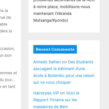
à notre place, mobilisons-nous
ns la
maintenant (Véranda
 vue de
Mutsanga/Kyondo)
able
dère la
occasion,
Recent Comments
 un bon
Aimedo Salhen
on
Des étudiants
saccagent le bâtiment d’une
 femmes et
école à Butembo pour une raison
 du jour…
qui va vous choquer
e en tant
Hairstyles VIP
on
Voici le
Rapport Yotama sur les
massacres de Beni