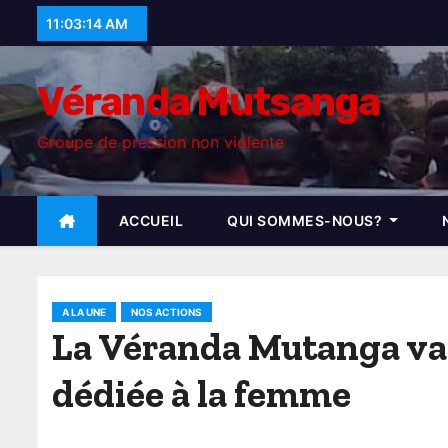
S
11:03:16 AM
k
i
Véranda Mutsanga
p
t
Groupe de pression non violente
o
c
o
ACCUEIL
QUI SOMMES-NOUS?
n
t
e
A LA UNE
NOS ACTIONS
n
La Véranda Mutanga va c
t
dédiée à la femme