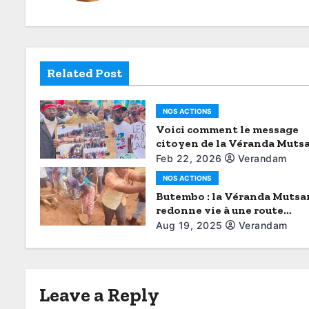
a
v
i
Related Post
g
NOS ACTIONS
a
Voici comment le message
t
citoyen de la Véranda Muts
brisé le protocole (Aimé Boji
Feb 22, 2026
Verandam
i
Butembo)
NOS ACTIONS
Butembo : la Véranda Muts
o
redonne vie à une route
abandonnée
n
Aug 19, 2025
Verandam
Leave a Reply