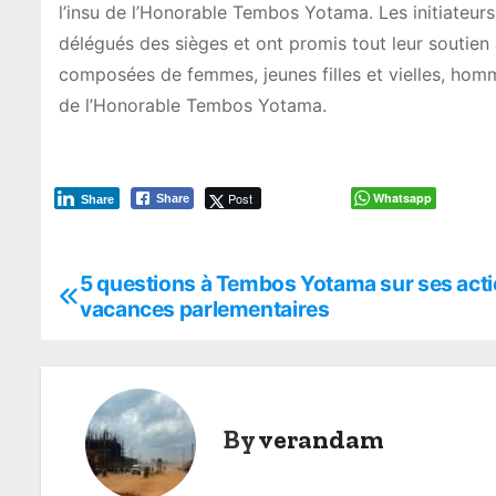
l’insu de l’Honorable Tembos Yotama. Les initiateur
délégués des sièges et ont promis tout leur soutien
composées de femmes, jeunes filles et vielles, homme
de l’Honorable Tembos Yotama.
Post
Whatsapp
Share
Share
5 questions à Tembos Yotama sur ses acti
P
vacances parlementaires
o
s
t
By
verandam
n