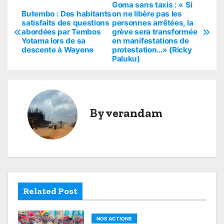
Goma sans taxis : « Si
P
Butembo : Des habitants
on ne libère pas les
satisfaits des questions
personnes arrêtées, la
o
abordées par Tembos
grève sera transformée
Yotama lors de sa
en manifestations de
s
descente à Wayene
protestation…» (Ricky
Paluku)
t
n
a
By
verandam
v
i
g
a
Related Post
t
NOS ACTIONS