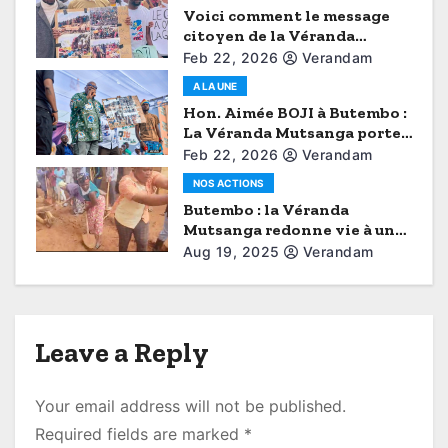
i
Voici comment le message
citoyen de la Véranda
o
Mutsanga a brisé le
Feb 22, 2026
Verandam
protocole (Aimé Boji à
n
A LA UNE
Butembo)
Hon. Aimée BOJI à Butembo :
La Véranda Mutsanga porte
la voix du Grand Nord-Kivu
Feb 22, 2026
Verandam
NOS ACTIONS
Butembo : la Véranda
Mutsanga redonne vie à une
route abandonnée
Aug 19, 2025
Verandam
Leave a Reply
Your email address will not be published.
Required fields are marked
*